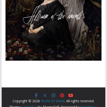
Copyright © 2026
World Of Metal
. All rights reserved.
Theme:
ColorMag
by ThemeGrill. Powered by
WordPress
.