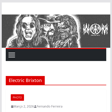
Skip
to
content
Electric Brixton
PHOTO
Março 2, 2026
Fernando Ferreira