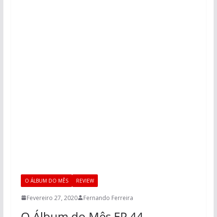
O ÁLBUM DO MÊS
REVIEW
Fevereiro 27, 2020
Fernando Ferreira
O Álbum do Mês EP 44 –