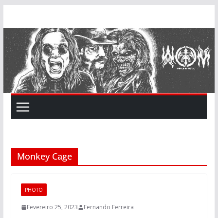
Skip
to
content
Monkey Cage
PHOTO
Fevereiro 25, 2023
Fernando Ferreira