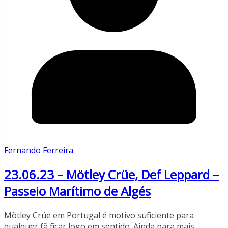
Fernando Ferreira
23.06.23 – Mötley Crüe, Def Leppard –
Passeio Marítimo de Algés
Mötley Crüe em Portugal é motivo suficiente para
qualquer fã ficar logo em sentido. Ainda para mais