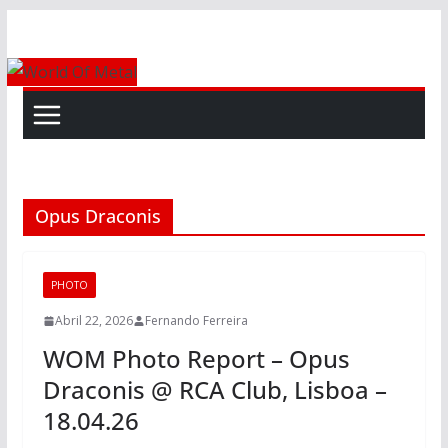
Skip
to
content
Opus Draconis
PHOTO
Abril 22, 2026
Fernando Ferreira
WOM Photo Report – Opus
Draconis @ RCA Club, Lisboa –
18.04.26