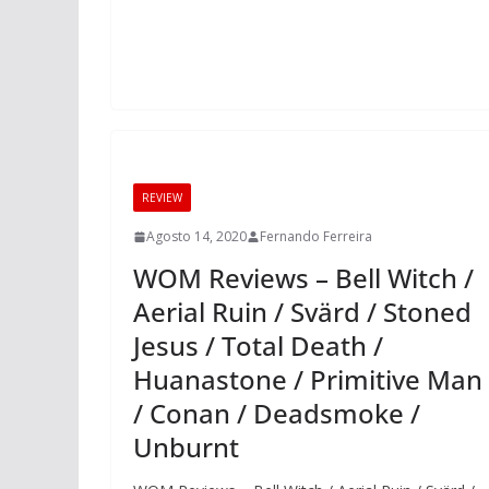
REVIEW
Agosto 14, 2020
Fernando Ferreira
WOM Reviews – Bell Witch /
Aerial Ruin / Svärd / Stoned
Jesus / Total Death /
Huanastone / Primitive Man
/ Conan / Deadsmoke /
Unburnt