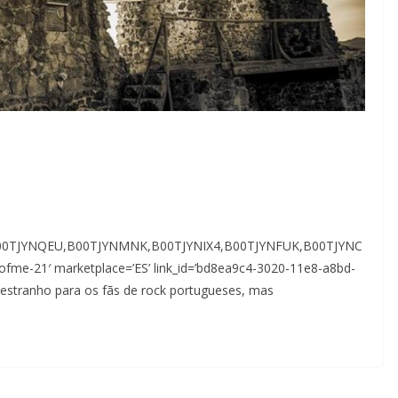
B00TJYNQEU,B00TJYNMNK,B00TJYNIX4,B00TJYNFUK,B00TJYNC
ofme-21′ marketplace=’ES’ link_id=’bd8ea9c4-3020-11e8-a8bd-
estranho para os fãs de rock portugueses, mas