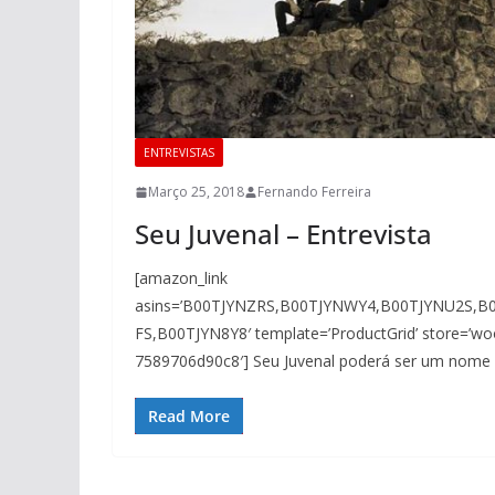
ENTREVISTAS
Março 25, 2018
Fernando Ferreira
Seu Juvenal – Entrevista
[amazon_link
asins=’B00TJYNZRS,B00TJYNWY4,B00TJYNU2S,
FS,B00TJYN8Y8′ template=’ProductGrid’ store=’wo
7589706d90c8′] Seu Juvenal poderá ser um nome 
Read More