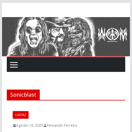
Skip
to
content
Sonicblast
CARTAZ
Agosto 16, 2025
Fernando Ferreira