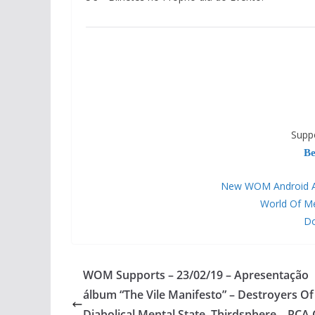
Supp
Be
New WOM Android APP
World Of M
Do
WOM Supports – 23/02/19 – Apresentação
álbum “The Vile Manifesto” – Destroyers Of 
Diabolical Mental State, Thirdsphere – RCA 