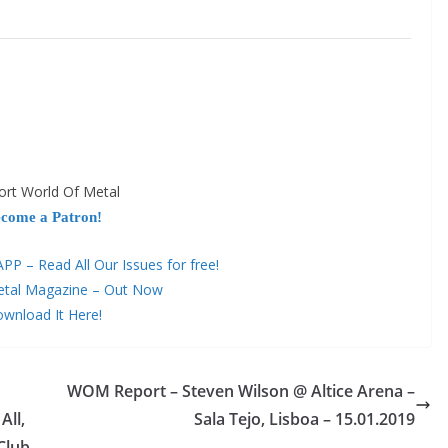
ort World Of Metal
come a Patron!
 – Read All Our Issues for free!
etal Magazine – Out Now
wnload It Here!
WOM Report – Steven Wilson @ Altice Arena –
All,
Sala Tejo, Lisboa – 15.01.2019
Club,