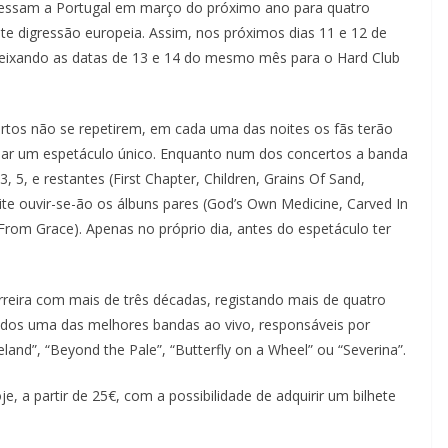
gressam a Portugal em março do próximo ano para quatro
nte digressão europeia. Assim, nos próximos dias 11 e 12 de
deixando as datas de 13 e 14 do mesmo mês para o Hard Club
ertos não se repetirem, em cada uma das noites os fãs terão
ciar um espetáculo único. Enquanto num dos concertos a banda
, 5, e restantes (First Chapter, Children, Grains Of Sand,
oite ouvir-se-ão os álbuns pares (God’s Own Medicine, Carved In
 From Grace). Apenas no próprio dia, antes do espetáculo ter
reira com mais de três décadas, registando mais de quatro
ados uma das melhores bandas ao vivo, responsáveis por
and”, “Beyond the Pale”, “Butterfly on a Wheel” ou “Severina”.
e, a partir de 25€, com a possibilidade de adquirir um bilhete