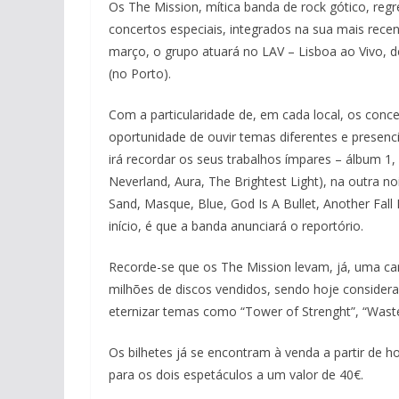
Os The Mission, mítica banda de rock gótico, re
concertos especiais, integrados na sua mais rece
março, o grupo atuará no LAV – Lisboa ao Vivo, 
(no Porto).
Com a particularidade de, em cada local, os conc
oportunidade de ouvir temas diferentes e presen
irá recordar os seus trabalhos ímpares – álbum 1, 3
Neverland, Aura, The Brightest Light), na outra n
Sand, Masque, Blue, God Is A Bullet, Another Fall
início, é que a banda anunciará o reportório.
Recorde-se que os The Mission levam, já, uma car
milhões de discos vendidos, sendo hoje consider
eternizar temas como “Tower of Strenght”, “Wastel
Os bilhetes já se encontram à venda a partir de hoj
para os dois espetáculos a um valor de 40€.