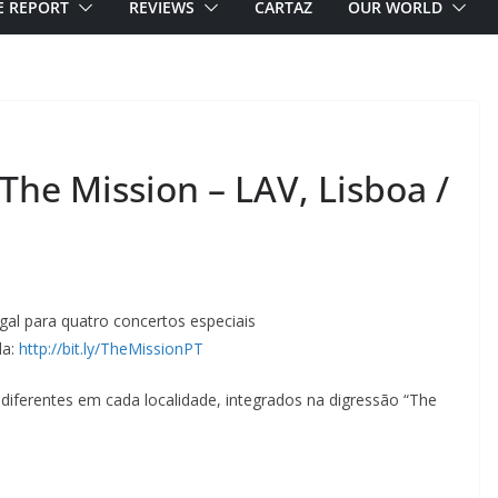
E REPORT
REVIEWS
CARTAZ
OUR WORLD
 The Mission – LAV, Lisboa /
al para quatro concertos especiais
da:
http://bit.ly/TheMissionPT
 diferentes em cada localidade, integrados na digressão “The