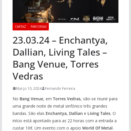
CARTAZ
PARCERIAS
23.03.24 – Enchantya,
Dallian, Living Tales –
Bang Venue, Torres
Vedras
Março 10, 2024
Fernando Ferreira
No
Bang Venue
, em
Torres Vedras
, vão-se reunir para
uma grande noite de metal sinfónico três grandes
bandas. São elas
Enchantya
,
Dallian
e
Living Tales
. O
início está apontado para as 22 horas com a entrada a
custar 10€. Um evento com o apoio
World Of Metal
.