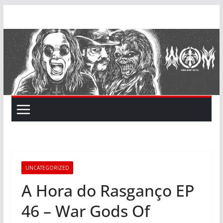
Skip
to
content
UNCATEGORIZED
A Hora do Rasganço EP
46 – War Gods Of