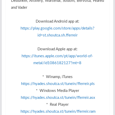
Debunker, Artillery, Warsenal, Sodom, Bervosa, Feared
and Vader
Download Android app at:
https://play.google.com/store/apps/details?
id=st.shoutca.sh.fferreir
Download Apple app at:
https://itunes.apple.com/pt/app/world-of-
metal/id1086182127?mt=8
* Winamp, iTunes
https://hyades.shoutca.st/tunein/fferreir.pls
* Windows Media Player
https://hyades.shoutca.st/tunein/fferreir.asx
* Real Player
https://hyades.shoutca.st/tunein/fferreir.ram