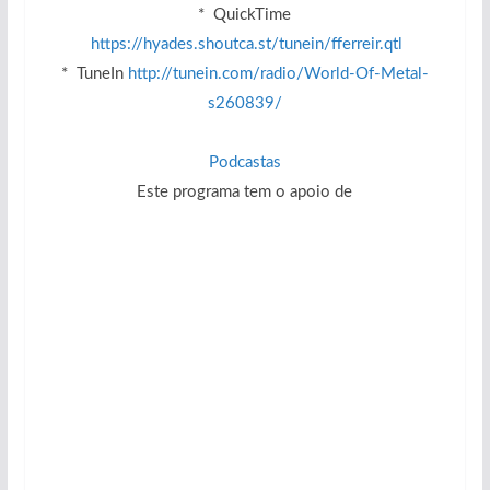
* QuickTime
https://hyades.shoutca.st/tunein/fferreir.qtl
* TuneIn
http://tunein.com/radio/World-Of-Metal-
s260839/
Podcastas
Este programa tem o apoio de