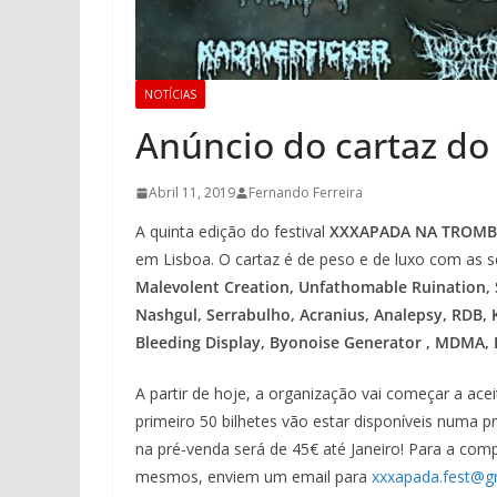
NOTÍCIAS
Anúncio do cartaz d
Abril 11, 2019
Fernando Ferreira
A quinta edição do festival
XXXAPADA NA TROM
em Lisboa. O cartaz é de peso e de luxo com as 
Malevolent Creation, Unfathomable Ruination,
Nashgul, Serrabulho, Acranius, Analepsy, RDB, 
Bleeding Display, Byonoise Generator , MDMA, 
A partir de hoje, a organização vai começar a ace
primeiro 50 bilhetes vão estar disponíveis numa 
na pré-venda será de 45€ até Janeiro! Para a com
mesmos, enviem um email para
xxxapada.fest@g