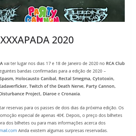
o XXXAPADA 2020
BA
vai ter lugar nos dias 17 e 18 de Janeiro de 2020 no
RCA Club
seguintes bandas confirmadas para a edição de 2020 –
 Spasm, Holocausto Canibal, Rectal Smegma, Cytotoxin,
Kadaverficker, Twitch of the Death Nerve, Party Cannon,
Disturbance Project, Diaroe
e
Cronaxia
.
itar reservas para os passes de dois dias da próxima edição. Os
promoção especial de apenas 40€. Depois, o preço dos bilhetes
pra dos bilhetes ou para mais informações acerca dos
mail.com
Ainda existem algumas surpresas reservadas.