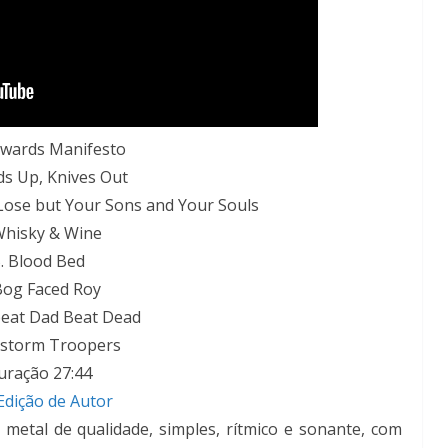
owards Manifesto
ds Up, Knives Out
Lose but Your Sons and Your Souls
Whisky & Wine
. Blood Bed
Bog Faced Roy
beat Dad Beat Dead
itstorm Troopers
uração 27:44
Edição de Autor
etal de qualidade, simples, rítmico e sonante, com