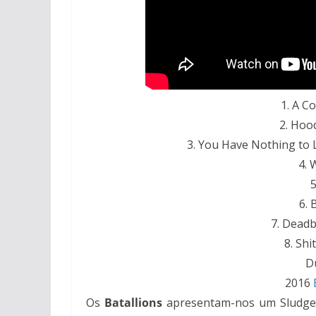
1. A C
2. Hoo
3. You Have Nothing to 
4. 
5
6. 
7. Dead
8. Sh
D
2016
Os
Batallions
apresentam-nos um Sludge m