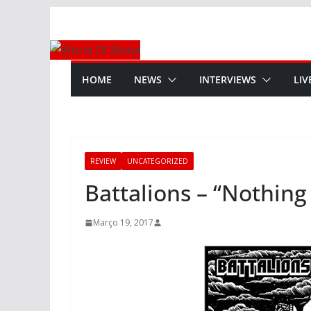
Skip
to
content
HOME
NEWS
INTERVIEWS
LIV
REVIEW
UNCATEGORIZED
Battalions – “Nothing
Março 19, 2017