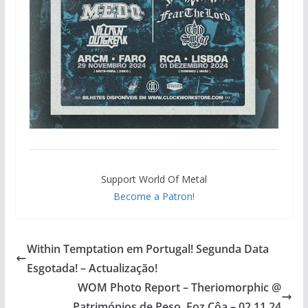
Support World Of Metal
Become a Patron!
Within Temptation em Portugal! Segunda Data
Esgotada! – Actualização!
WOM Photo Report – Theriomorphic @
Patrimónios de Peso, Foz Côa – 02.11.24