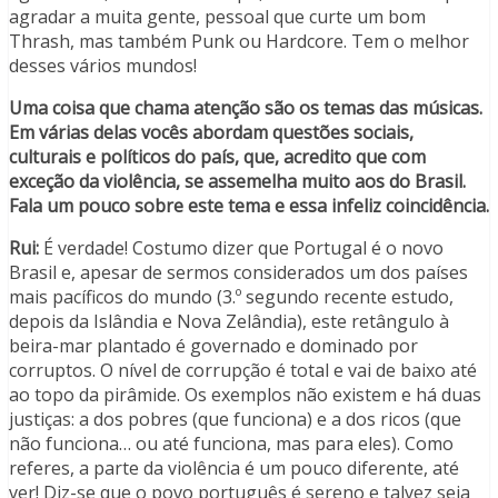
agradar a muita gente, pessoal que curte um bom
Thrash, mas também Punk ou Hardcore. Tem o melhor
desses vários mundos!
Uma coisa que chama atenção são os temas das músicas.
Em várias delas vocês abordam questões sociais,
culturais e políticos do país, que, acredito que com
exceção da violência, se assemelha muito aos do Brasil.
Fala um pouco sobre este tema e essa infeliz coincidência.
Rui:
É verdade! Costumo dizer que Portugal é o novo
Brasil e, apesar de sermos considerados um dos países
mais pacíficos do mundo (3.º segundo recente estudo,
depois da Islândia e Nova Zelândia), este retângulo à
beira-mar plantado é governado e dominado por
corruptos. O nível de corrupção é total e vai de baixo até
ao topo da pirâmide. Os exemplos não existem e há duas
justiças: a dos pobres (que funciona) e a dos ricos (que
não funciona… ou até funciona, mas para eles). Como
referes, a parte da violência é um pouco diferente, até
ver! Diz-se que o povo português é sereno e talvez seja