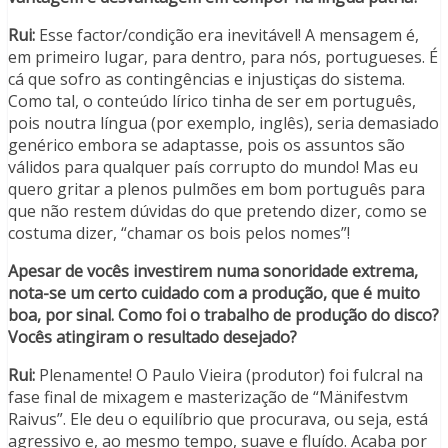
Rui:
Esse factor/condição era inevitável! A mensagem é,
em primeiro lugar, para dentro, para nós, portugueses. É
cá que sofro as contingências e injustiças do sistema.
Como tal, o conteúdo lírico tinha de ser em português,
pois noutra língua (por exemplo, inglês), seria demasiado
genérico embora se adaptasse, pois os assuntos são
válidos para qualquer país corrupto do mundo! Mas eu
quero gritar a plenos pulmões em bom português para
que não restem dúvidas do que pretendo dizer, como se
costuma dizer, “chamar os bois pelos nomes”!
Apesar de vocês investirem numa sonoridade extrema,
nota-se um certo cuidado com a produção, que é muito
boa, por sinal. Como foi o trabalho de produção do disco?
Vocês atingiram o resultado desejado?
Rui:
Plenamente! O Paulo Vieira (produtor) foi fulcral na
fase final de mixagem e masterização de “Mänifestvm
Raivus”. Ele deu o equilíbrio que procurava, ou seja, está
agressivo e, ao mesmo tempo, suave e fluído. Acaba por