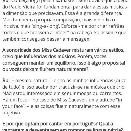
Rui:
Começa logo pela mix/master. Sem dúvida que o dedo
do Paulo Vieira foi fundamental para dar a estas músicas
a dimensão que precisavam. Essa é a grande diferença.
Mas também a própria composição, mais melódica e
incisiva, mais ‘sing-a-long’. Esforcei-me por criar refrães
fortes e que ficassem a “moer” na cabeça. Só assim é que
também consegues passar a mensagem!
A sonoridade dos Miss Cadaver misturam vários estilos,
creio que influências dos músicos. Porém, vocês
conseguem manter um equilíbrio. Isso é algo proposital
ou vocês deixam fluírem naturalmente?
Rui:
É mesmo natural! Tenho as minhas influências (ouço
de tudo) e isso acaba por traduzir-se na música que crio.
Não estou interessado em seguir modas ou correntes.
Há um foco – no caso de Miss Cadaver, uma atitude “in
your face” – e as coisas fluem naturalmente com esse
objetivo.
E por que optam por cantar em português? Qual a
vantagem e desvantagem em compor na língua pátria?