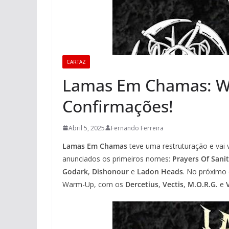
CARTAZ
Lamas Em Chamas: W
Confirmações!
Abril 5, 2025
Fernando Ferreira
Lamas Em Chamas
teve uma restruturação e vai 
anunciados os primeiros nomes:
Prayers Of Sani
Godark
,
Dishonour
e
Ladon Heads
. No próximo 
Warm-Up, com os
Dercetius
,
Vectis
,
M.O.R.G.
e