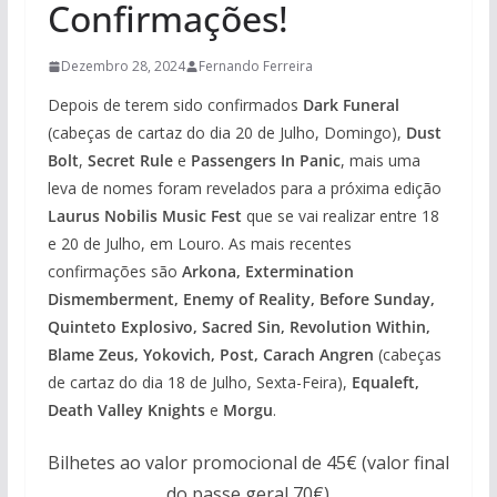
Confirmações!
Dezembro 28, 2024
Fernando Ferreira
Depois de terem sido confirmados
Dark Funeral
(cabeças de cartaz do dia 20 de Julho, Domingo),
Dust
Bolt
,
Secret Rule
e
Passengers In Panic
, mais uma
leva de nomes foram revelados para a próxima edição
Laurus Nobilis Music Fest
que se vai realizar entre 18
e 20 de Julho, em Louro. As mais recentes
confirmações são
Arkona, Extermination
Dismemberment, Enemy of Reality, Before Sunday,
Quinteto Explosivo, Sacred Sin, Revolution Within,
Blame Zeus, Yokovich, Post, Carach Angren
(cabeças
de cartaz do dia 18 de Julho, Sexta-Feira),
Equaleft,
Death Valley Knights
e
Morgu
.
Bilhetes ao valor promocional de 45€ (valor final
do passe geral 70€)