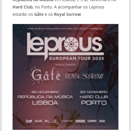
Hard Club
, no Porto. A acompanhar os Leprous
estarão os
Gåte
e os
Royal Sorrow
.