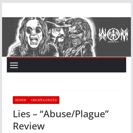
Skip
to
content
REVIEW
UNCATEGORIZED
Lies – “Abuse/Plague”
Review