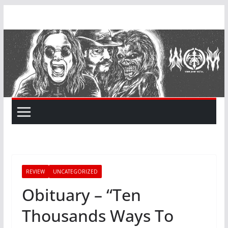
Skip
to
content
REVIEW
UNCATEGORIZED
Obituary – “Ten
Thousands Ways To