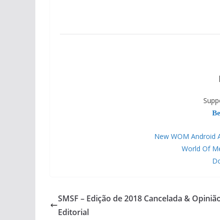
Supp
Be
New WOM Android APP
World Of M
Do
SMSF – Edição de 2018 Cancelada & Opiniã
Editorial