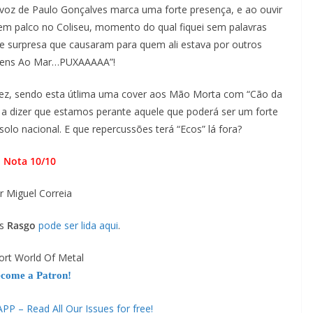
 voz de Paulo Gonçalves marca uma forte presença, e ao ouvir
 palco no Coliseu, momento do qual fiquei sem palavras
 e surpresa que causaram para quem ali estava por outros
Homens Ao Mar…PUXAAAAA”!
dez, sendo esta útlima uma cover aos Mão Morta com “Cão da
a dizer que estamos perante aquele que poderá ser um forte
olo nacional. E que repercussões terá “Ecos” lá fora?
Nota 10/10
r Miguel Correia
os
Rasgo
pode ser lida aqui
.
ort World Of Metal
come a Patron!
 – Read All Our Issues for free!