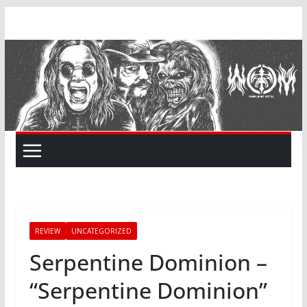
Skip
to
content
REVIEW
UNCATEGORIZED
Serpentine Dominion –
“Serpentine Dominion”