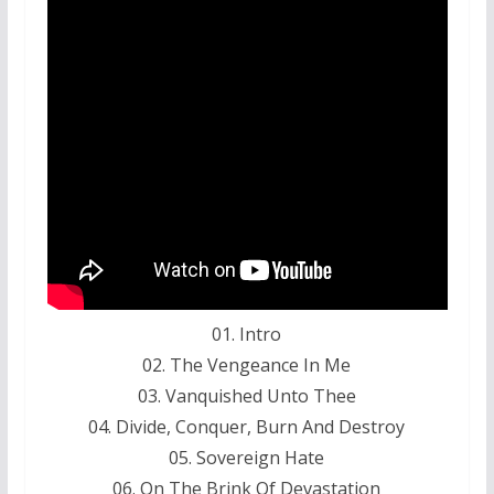
01. Intro
02. The Vengeance In Me
03. Vanquished Unto Thee
04. Divide, Conquer, Burn And Destroy
05. Sovereign Hate
06. On The Brink Of Devastation