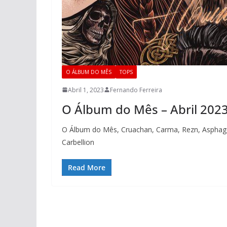
O ÁLBUM DO MÊS
TOPS
Abril 1, 2023
Fernando Ferreira
O Álbum do Mês – Abril 202
O Álbum do Mês, Cruachan, Carma, Rezn, Asphago
Carbellion
Read More