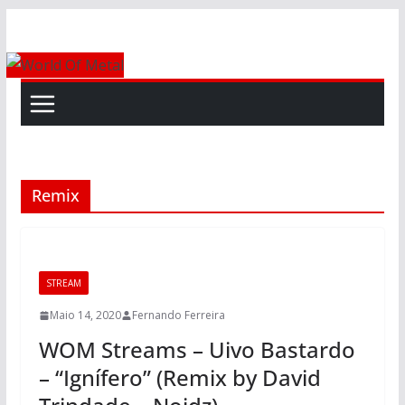
Skip
to
content
Remix
STREAM
Maio 14, 2020
Fernando Ferreira
WOM Streams – Uivo Bastardo
– “Ignífero” (Remix by David