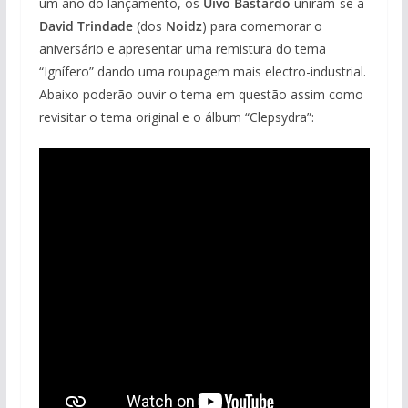
um ano do lançamento, os
Uivo Bastardo
uniram-se a
David Trindade
(dos
Noidz
) para comemorar o
aniversário e apresentar uma remistura do tema
“Ignífero” dando uma roupagem mais electro-industrial.
Abaixo poderão ouvir o tema em questão assim como
revisitar o tema original e o álbum “Clepsydra”: