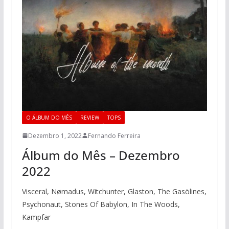
O ÁLBUM DO MÊS
REVIEW
TOPS
Dezembro 1, 2022
Fernando Ferreira
Álbum do Mês – Dezembro
2022
Visceral, Nømadus, Witchunter, Glaston, The Gasölines,
Psychonaut, Stones Of Babylon, In The Woods,
Kampfar