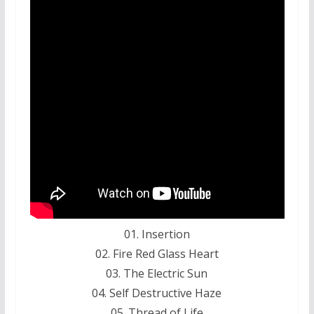
01. Insertion
02. Fire Red Glass Heart
03. The Electric Sun
04. Self Destructive Haze
05. Thread of Life