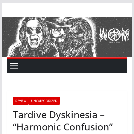
Skip
to
content
REVIEW
UNCATEGORIZED
Tardive Dyskinesia –
“Harmonic Confusion”