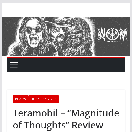
Skip
to
content
REVIEW
UNCATEGORIZED
Teramobil – “Magnitude
of Thoughts” Review