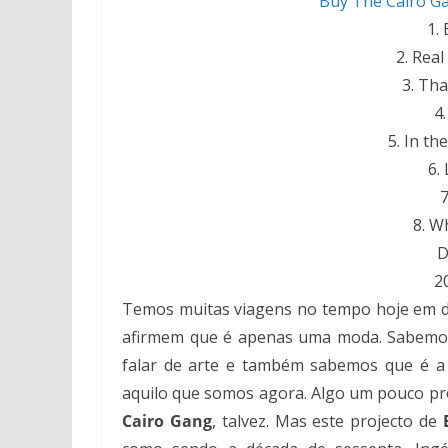
Buy The Cairo G
1.
2. Rea
3. Tha
4
5. In th
6.
7
8. W
D
2
Temos muitas viagens no tempo hoje em di
afirmem que é apenas uma moda. Sabemos 
falar de arte e também sabemos que é a
aquilo que somos agora. Algo um pouco pr
Cairo Gang
, talvez. Mas este projecto de