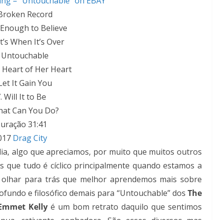
ang – “Untouchable” on EBAY
 Broken Record
l Enough to Believe
t’s When It’s Over
. Untouchable
e Heart of Her Heart
 Let It Gain You
. Will It to Be
hat Can You Do?
uração 31:41
017
Drag City
a, algo que apreciamos, por muito que muitos outros
que tudo é cíclico principalmente quando estamos a
 olhar para trás que melhor aprendemos mais sobre
ofundo e filosófico demais para “Untouchable” dos
The
Emmet Kelly
é um bom retrato daquilo que sentimos