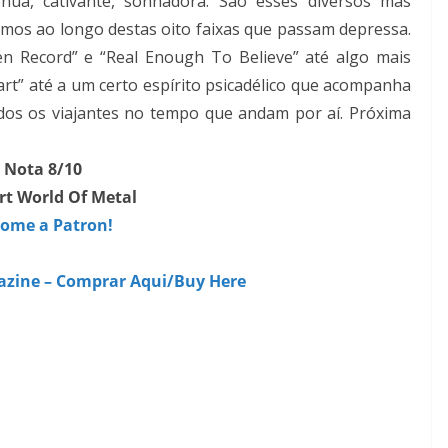
ua, cativante, sonhadora. São esses diversos mas
mos ao longo destas oito faixas que passam depressa.
n Record” e “Real Enough To Believe” até algo mais
rt” até a um certo espírito psicadélico que acompanha
dos os viajantes no tempo que andam por aí. Próxima
Nota 8/10
t World Of Metal
ome a Patron!
azine – Comprar Aqui/Buy Here