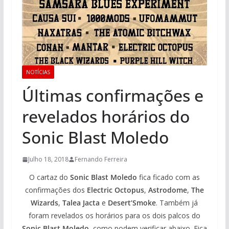
NOTÍCIAS
Últimas confirmações e
revelados horários do
Sonic Blast Moledo
Julho 18, 2018
Fernando Ferreira
O cartaz do
Sonic Blast Moledo
fica ficado com as
confirmações dos
Electric Octopus
,
Astrodome
,
The
Wizards
,
Talea Jacta
e
Desert’Smoke
. Também já
foram revelados os horários para os dois palcos do
Sonic Blast Moledo
, como podem verificar abaixo. Fica