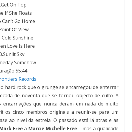
.Get On Top
ee If She Floats
e Can’t Go Home
Point Of View
e Cold Sunshine
en Love Is Here
0.Sunlit Sky
omeday Somehow
uração 55:44
rontiers Records
 hard rock que o grunge se encarregou de enterrar
écada de noventa que se tornou objecto de culto. A
as encarnações que nunca deram em nada de muito
vê os cinco membros originais a reunir-se para um
se ao nivel da estreia. O passado está lá atrás e as
Mark Free
a
Marcie Michelle Free
– mas a qualidade