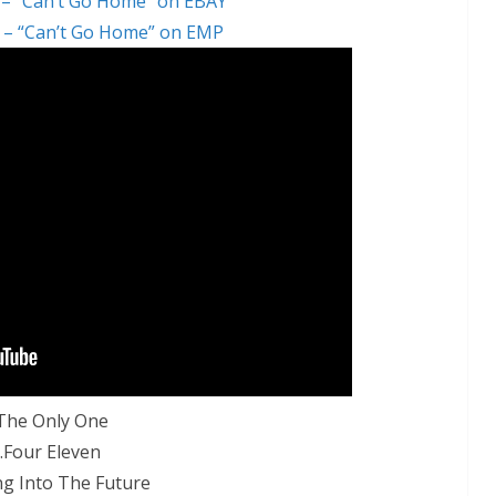
 – “Can’t Go Home” on EBAY
d – “Can’t Go Home” on EMP
The Only One
.Four Eleven
ng Into The Future