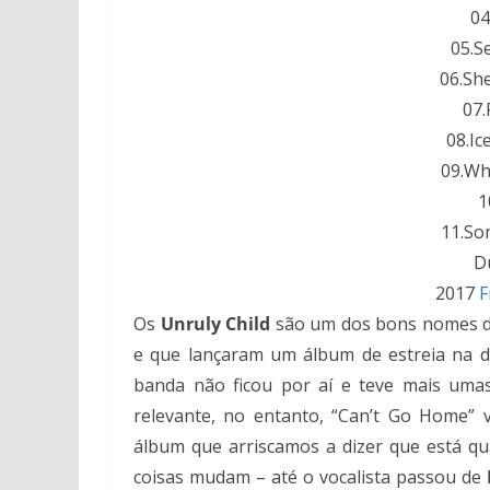
04
05.S
06.Sh
07.
08.Ic
09.Wh
1
11.S
D
2017
F
Os
Unruly Child
são um dos bons nomes do
e que lançaram um álbum de estreia na d
banda não ficou por aí e teve mais um
relevante, no entanto, “Can’t Go Home” 
álbum que arriscamos a dizer que está qua
coisas mudam – até o vocalista passou de