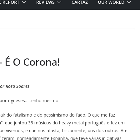
E REPORT
REVIEWS
CARTAZ
OUR WORLD
– É O Corona!
or Rosa Soares
s portugueses… tenho mesmo.
air do fatalismo e do pessimismo do fado. O que me faz
a”, que juntou 38 músicos do heavy metal português e fez um
ue vivemos, e que nos afasta, fisicamente, uns dos outros. Até
izeram, nomeadamente Espanha, que teve várias iniciativas