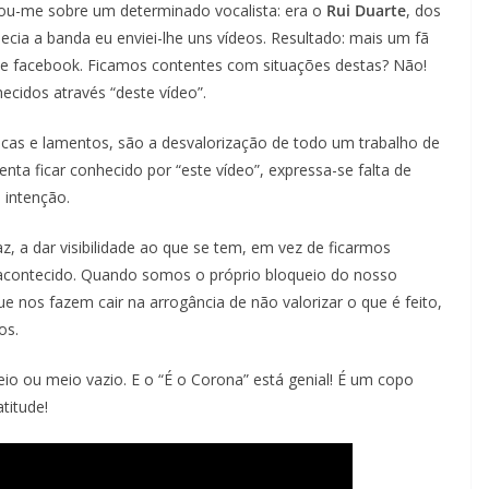
ou-me sobre um determinado vocalista: era o
Rui Duarte
, dos
cia a banda eu enviei-lhe uns vídeos. Resultado: mais um fã
l de facebook. Ficamos contentes com situações destas? Não!
idos através “deste vídeo”.
ticas e lamentos, são a desvalorização de todo um trabalho de
ta ficar conhecido por “este vídeo”, expressa-se falta de
intenção.
, a dar visibilidade ao que se tem, em vez de ficarmos
 acontecido. Quando somos o próprio bloqueio do nosso
e nos fazem cair na arrogância de não valorizar o que é feito,
os.
o ou meio vazio. E o “É o Corona” está genial! É um copo
titude!