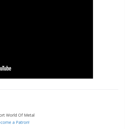
ort World Of Metal
come a Patron!