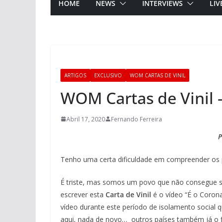
HOME
NEWS
INTERVIEWS
LIV
ARTIGOS
EXCLUSIVO
WOM CARTAS DE VINIL
WOM Cartas de Vinil 
Abril 17, 2020
Fernando Ferreira
P
Tenho uma certa dificuldade em compreender o
É triste, mas somos um povo que não consegue s
escrever esta
Carta de Vinil
é o vídeo “É o Coron
vídeo durante este período de isolamento social q
aqui, nada de novo… outros países também já o f