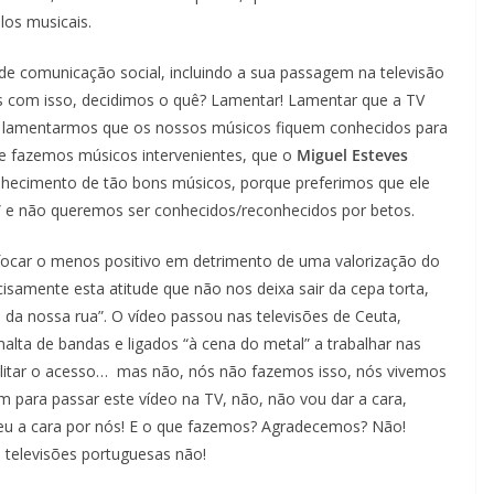
los musicais.
de comunicação social, incluindo a sua passagem na televisão
s com isso, decidimos o quê? Lamentar! Lamentar que a TV
, lamentarmos que os nossos músicos fiquem conhecidos para
e fazemos músicos intervenientes, que o
Miguel Esteves
hecimento de tão bons músicos, porque preferimos que ele
” e não queremos ser conhecidos/reconhecidos por betos.
 a focar o menos positivo em detrimento de uma valorização do
ecisamente esta atitude que não nos deixa sair da cepa torta,
da nossa rua”. O vídeo passou nas televisões de Ceuta,
alta de bandas e ligados “à cena do metal” a trabalhar nas
acilitar o acesso… mas não, nós não fazemos isso, nós vivemos
m para passar este vídeo na TV, não, não vou dar a cara,
deu a cara por nós! E o que fazemos? Agradecemos? Não!
televisões portuguesas não!