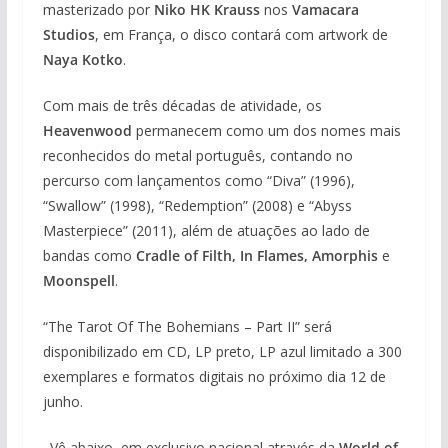
masterizado por
Niko HK Krauss
nos
Vamacara
Studios
, em França, o disco contará com artwork de
Naya Kotko
.
Com mais de três décadas de atividade, os
Heavenwood
permanecem como um dos nomes mais
reconhecidos do metal português, contando no
percurso com lançamentos como “Diva” (1996),
“Swallow” (1998), “Redemption” (2008) e “Abyss
Masterpiece” (2011), além de atuações ao lado de
bandas como
Cradle of Filth, In Flames, Amorphis
e
Moonspell
.
“The Tarot Of The Bohemians – Part II” será
disponibilizado em CD, LP preto, LP azul limitado a 300
exemplares e formatos digitais no próximo dia 12 de
junho.
Vê abaixo, em exclusivo nacional através da
World of