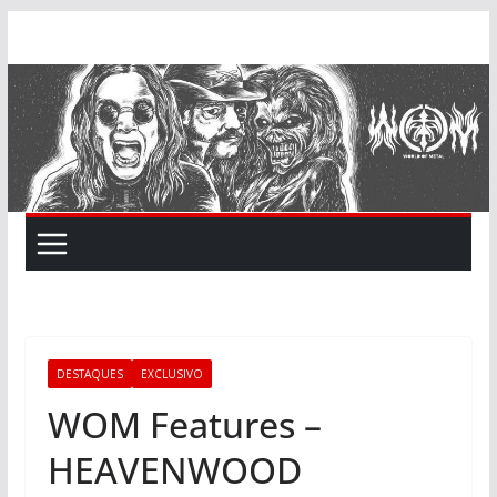
Skip
to
content
DESTAQUES
EXCLUSIVO
WOM Features –
HEAVENWOOD