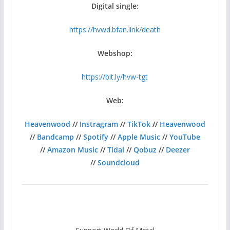
Digital single:
https://hvwd.bfan.link/death
Webshop:
https://bit.ly/hvw-tgt
Web:
Heavenwood
//
Instragram
//
TikTok
//
Heavenwood
//
Bandcamp
//
Spotify
//
Apple Music
//
YouTube
//
Amazon Music
//
Tidal
//
Qobuz
//
Deezer
//
Soundcloud