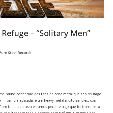
Refuge – “Solitary Men”
Pure Steel Records
ome muito conhecido das lides da cena metal que são os
Rage
.
e
… fórmula aplicada, é um heavy metal muito simples, com
 Com toda a certeza estamos perante algo que foi transposto
ai resultar com toda a certeza com
Refuge
. A maioria das