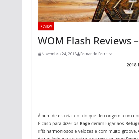
REVIEW
WOM Flash Reviews – 
Novembro 24, 2018
Fernando Ferreira
2018 
Álbum de estreia, do trio que deu origem a um n
É caso para dizer os
Rage
deram lugar aos
Refug
riffs harmoniosos e velozes e com muito groove.
de um lado para o outro e se resultou com
Rage
v