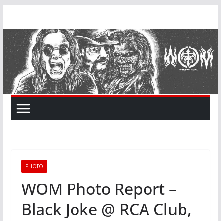
Skip
to
content
PHOTO
WOM Photo Report –
Black Joke @ RCA Club,