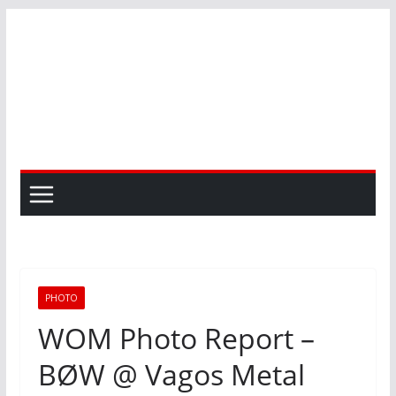
Skip
to
content
PHOTO
WOM Photo Report –
BØW @ Vagos Metal