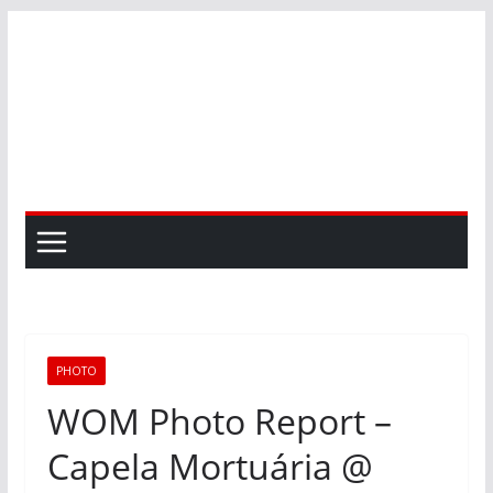
Skip
to
content
PHOTO
WOM Photo Report –
Capela Mortuária @