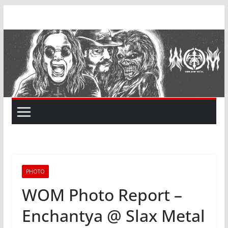
Skip
to
content
PHOTO
WOM Photo Report –
Enchantya @ Slax Metal