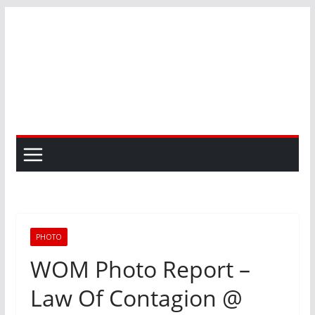
Skip
to
content
PHOTO
WOM Photo Report –
Law Of Contagion @