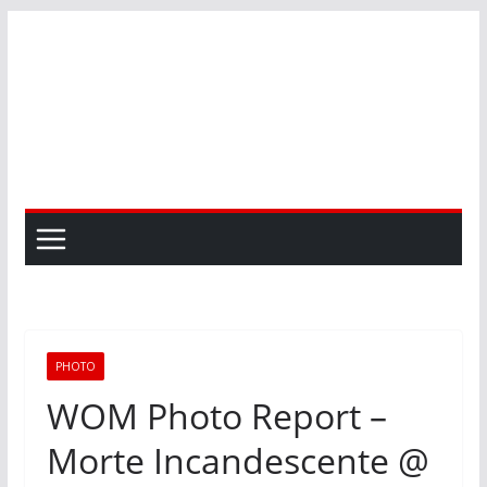
Skip
to
content
PHOTO
WOM Photo Report –
Morte Incandescente @