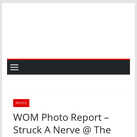
Skip
to
content
PHOTO
WOM Photo Report –
Struck A Nerve @ The