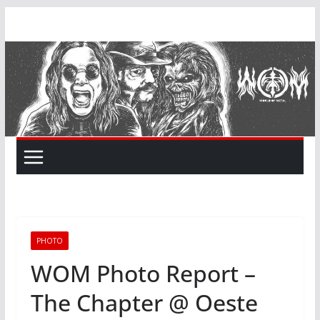
Skip
to
content
PHOTO
WOM Photo Report –
The Chapter @ Oeste