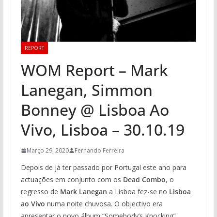
REPORT
WOM Report – Mark
Lanegan, Simmon
Bonney @ Lisboa Ao
Vivo, Lisboa – 30.10.19
Março 29, 2020
Fernando Ferreira
Depois de já ter passado por Portugal este ano para
actuações em conjunto com os
Dead Combo
, o
regresso de
Mark Lanegan
a Lisboa fez-se no
Lisboa
ao Vivo
numa noite chuvosa. O objectivo era
apresentar o novo álbum “Somebody’s Knocking”,