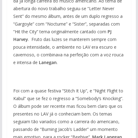
da já longa carreira do músico americano. Ao tema de
abertura do novo trabalho seguiu-se “Letter Never
Sent” do mesmo álbum, antes de um duplo regresso a
“Gargoyle” com “Nocturne” e “Sister”, separadas com
“Hit the City” tema originalmente cantado com
PJ
Harvey
. Fruto das luzes se manterem sempre com
pouca intensidade, o ambiente no LAV era escuro e
cavernoso, o combinava na perfeição com a voz rouca
e intensa de
Lanegan
.
Foi com a quase festiva “Stitch It Up”, e “Night Flight to
Kabul” que se fez o regresso a “Somebody’s Knocking”.
O álbum pode ser recente mas ficou bem claro que os
presentes no LAV já o conheciam bem. Os temas
seguiam tão variados como a carreira do americano,
passando de “Burning Jacob’s Ladder” um momento
mais emotivo, para a rocker “Beehive”.
Mark Lanegan