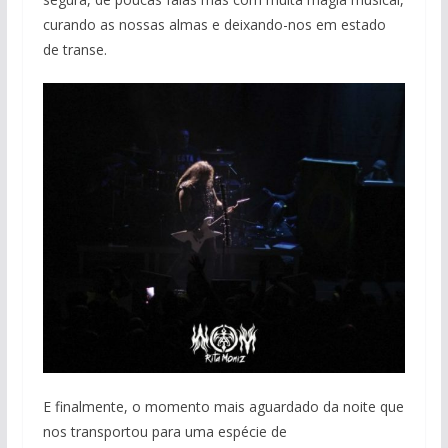
curando as nossas almas e deixando-nos em estado
de transe.
E finalmente, o momento mais aguardado da noite que
nos transportou para uma espécie de