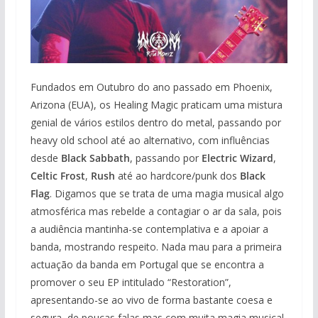
Fundados em Outubro do ano passado em Phoenix,
Arizona (EUA), os Healing Magic praticam uma mistura
genial de vários estilos dentro do metal, passando por
heavy old school até ao alternativo, com influências
desde
Black Sabbath
, passando por
Electric Wizard
,
Celtic Frost
,
Rush
até ao hardcore/punk dos
Black
Flag
. Digamos que se trata de uma magia musical algo
atmosférica mas rebelde a contagiar o ar da sala, pois
a audiência mantinha-se contemplativa e a apoiar a
banda, mostrando respeito. Nada mau para a primeira
actuação da banda em Portugal que se encontra a
promover o seu EP intitulado “Restoration”,
apresentando-se ao vivo de forma bastante coesa e
segura, de poucas falas mas com muita magia musical,