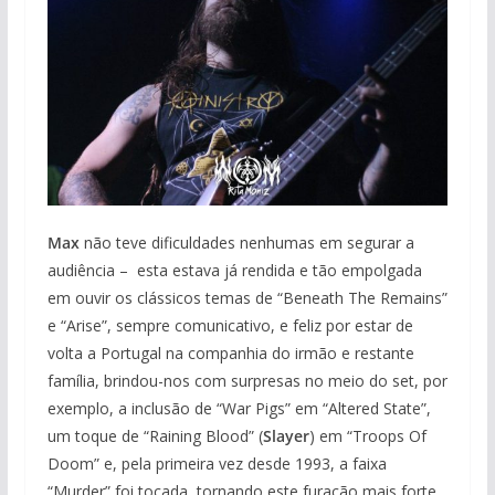
Max
não teve dificuldades nenhumas em segurar a
audiência – esta estava já rendida e tão empolgada
em ouvir os clássicos temas de “Beneath The Remains”
e “Arise”, sempre comunicativo, e feliz por estar de
volta a Portugal na companhia do irmão e restante
família, brindou-nos com surpresas no meio do set, por
exemplo, a inclusão de “War Pigs” em “Altered State”,
um toque de “Raining Blood” (
Slayer
) em “Troops Of
Doom” e, pela primeira vez desde 1993, a faixa
“Murder” foi tocada, tornando este furacão mais forte