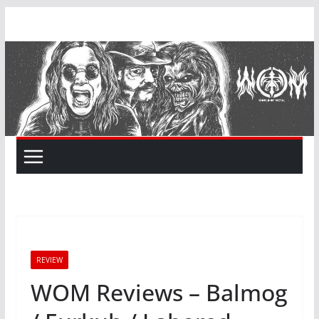
Skip
to
content
REVIEW
WOM Reviews – Balmog