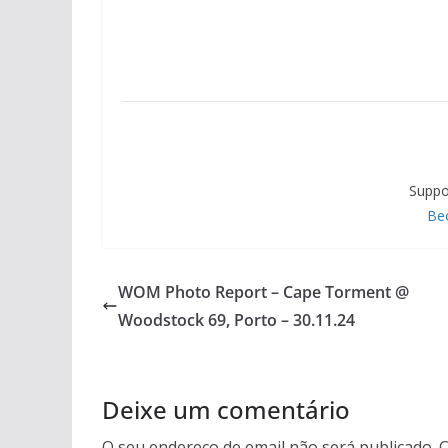
Suppo
Be
WOM Photo Report – Cape Torment @
Woodstock 69, Porto – 30.11.24
Deixe um comentário
O seu endereço de email não será publicado.
C