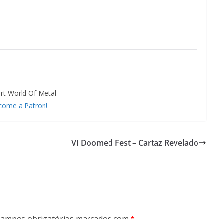
rt World Of Metal
come a Patron!
VI Doomed Fest – Cartaz Revelado
ampos obrigatórios marcados com
*