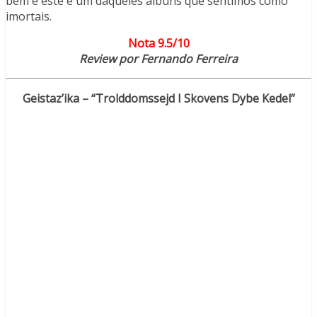
bem e este é um daqueles álbuns que sentimos como
imortais.
Nota 9.5/10
Review por Fernando Ferreira
Geistaz’ika – “Trolddomssejd I Skovens Dybe Kedel”